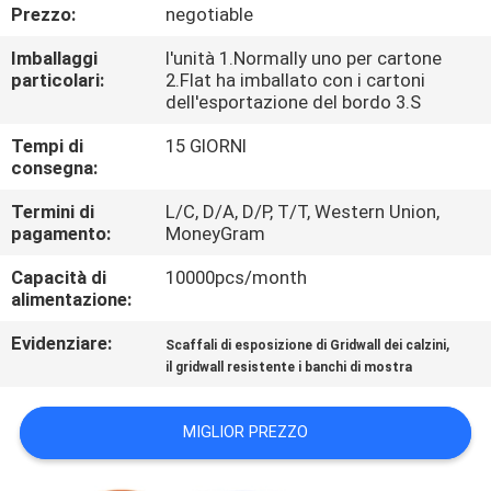
CONTROLLO
Prezzo:
negotiable
DI
Imballaggi
l'unità 1.Normally uno per cartone
particolari:
2.Flat ha imballato con i cartoni
QUALITÀ
dell'esportazione del bordo 3.S
Tempi di
15 GIORNI
CONTATTICI
consegna:
Termini di
L/C, D/A, D/P, T/T, Western Union,
NOTIZIE
pagamento:
MoneyGram
Capacità di
10000pcs/month
CASI
alimentazione:
Evidenziare:
,
Scaffali di esposizione di Gridwall dei calzini
MAPPA
il gridwall resistente i banchi di mostra
DEL
MIGLIOR PREZZO
SITO