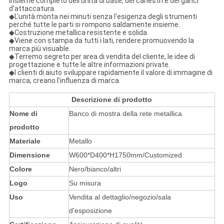
insieme completo dell'unità di base, dei canestri e dei ganci
d'attaccatura.
◆L'unità monta nei minuti senza l'esigenza degli strumenti
perché tutte le parti si rompono saldamente insieme.
◆Costruzione metallica resistente e solida.
◆Viene con stampa da tutti i lati, rendere promuovendo la
marca più visuable.
◆Terremo segreto per area di vendita del cliente, le idee di
progettazione e tutte le altre informazioni private.
◆I clienti di aiuto sviluppare rapidamente il valore di immagine di
marca, creano l'influenza di marca.
Descrizione di prodotto
Nome di
Banco di mostra della rete metallica
prodotto
Materiale
Metallo
Dimensione
W600*D400*H1750mm/Customized
Colore
Nero/bianco/altri
Logo
Su misura
Uso
Vendita al dettaglio/negozio/sala
d'esposizione