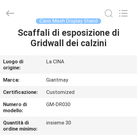
Foshan
Giantmay
Metal
Production
Co,Ltd..
Cavo Mesh Display Stand
All
Rights
Reserved.
Scaffali di esposizione di
CASA
Developed
by
Gridwall dei calzini
ECER
PRODOTTI
Luogo di
La CINA
origine:
CIRCA
NOI
Marca:
Giantmay
Certificazione:
Customized
GIRO
Numero di
GM-DR030
DELLA
modello:
FABBRICA
Quantità di
insieme 30
ordine minimo: