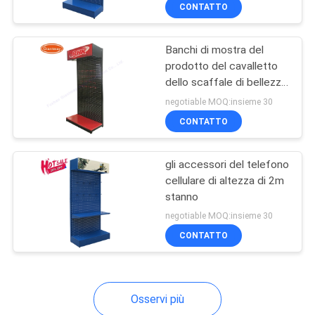
prodotto
CONTROLLO
CONTATTO
DI
Banchi di mostra del
QUALITÀ
prodotto del cavalletto
dello scaffale di bellezza
CONTATTICI
della vendita al dettaglio
negotiable MOQ:insieme 30
CONTATTO
NOTIZIE
gli accessori del telefono
cellulare di altezza di 2m
CASI
stanno
negotiable MOQ:insieme 30
MAPPA
CONTATTO
DEL
SITO
Osservi più