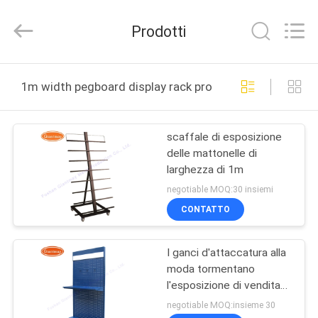
Foshan
Giantmay
Metal
Prodotti
Production
Co,Ltd..
All
Rights
CASA
Reserved.
Developed
1m width pegboard display rack produzione online
by
ECER
PRODOTTI
scaffale di esposizione
delle mattonelle di
CIRCA
larghezza di 1m
NOI
negotiable MOQ:30 insiemi
CONTATTO
GIRO
I ganci d'attaccatura alla
DELLA
moda tormentano
FABBRICA
l'esposizione di vendita
dello scaffale del
negotiable MOQ:insieme 30