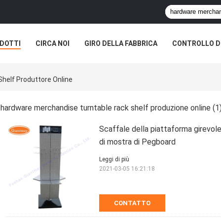
DOTTI
CIRCA NOI
GIRO DELLA FABBRICA
CONTROLLO DI
helf Produttore Online
hardware merchandise turntable rack shelf produzione online
(1
Scaffale della piattaforma girevole
di mostra di Pegboard
Leggi di più
2021-03-05 16:21:18
CONTATTO