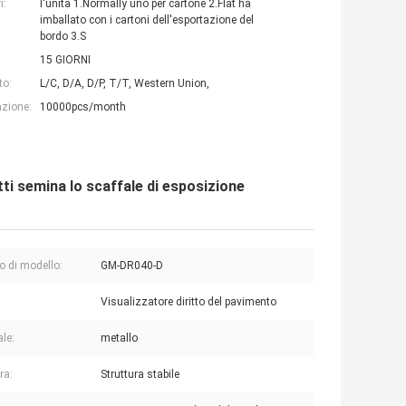
i:
l'unità 1.Normally uno per cartone 2.Flat ha
imballato con i cartoni dell'esportazione del
bordo 3.S
15 GIORNI
to:
L/C, D/A, D/P, T/T, Western Union,
azione:
10000pcs/month
tti semina lo scaffale di esposizione
 di modello:
GM-DR040-D
Visualizzatore diritto del pavimento
ale:
metallo
ra:
Struttura stabile