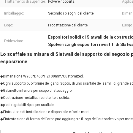
Trattamento di superficie:
Polvere ricoperta
Applic
Imballaggio:
Secondo i bisogni del cliente
Dimen
Logo:
Progettazione del cliente
Luogo 
Espositori solidi di Slatwall della costruzi
Evidenziare:
Spolverizzi gli espositori rivestiti di Slatwa
Lo scaffale su misura di Slatwall del supporto del negozio p
esposizione
◆Dimensione W900*D450*H2100mm/Customized.
◆Ogni supporto può fornire dei ganci 30pcs, di uno scaffale del samll, di grande sc
◆Gabinetto inferiore per scopo di stoccaggio.
◆Costruzione metallica resistente e solida.
◆piedi regolabili 4pcs per scaffale.
◆L'istruzione di installazione è disponibile e facile monti.
◆L'intestazione di forma dell'arco può aggiungere il logo dell'autoadesivo per mos