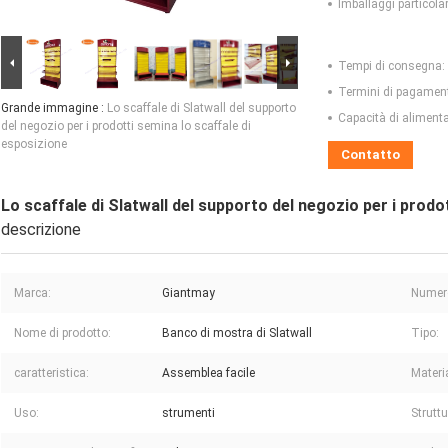
Imballaggi particolar
Tempi di consegna:
Termini di pagamen
Grande immagine :
Lo scaffale di Slatwall del supporto
Capacità di aliment
del negozio per i prodotti semina lo scaffale di
esposizione
Contatto
Lo scaffale di Slatwall del supporto del negozio per i prodo
descrizione
Marca:
Giantmay
Numero
Nome di prodotto:
Banco di mostra di Slatwall
Tipo:
caratteristica:
Assemblea facile
Materi
Uso:
strumenti
Struttu