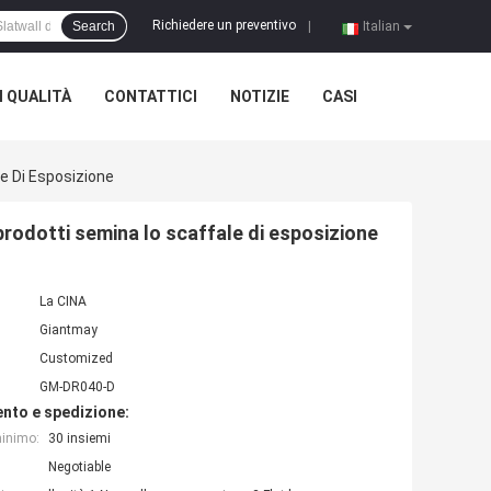
Richiedere un preventivo
Search
|
Italian
 QUALITÀ
CONTATTICI
NOTIZIE
CASI
le Di Esposizione
 prodotti semina lo scaffale di esposizione
La CINA
Giantmay
Customized
GM-DR040-D
nto e spedizione:
minimo:
30 insiemi
Negotiable