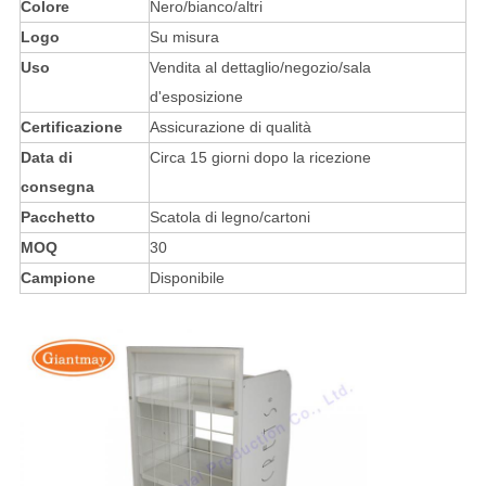
Colore
Nero/bianco/altri
Logo
Su misura
Uso
Vendita al dettaglio/negozio/sala
d'esposizione
Certificazione
Assicurazione di qualità
Data di
Circa 15 giorni dopo la ricezione
consegna
Pacchetto
Scatola di legno/cartoni
MOQ
30
Campione
Disponibile