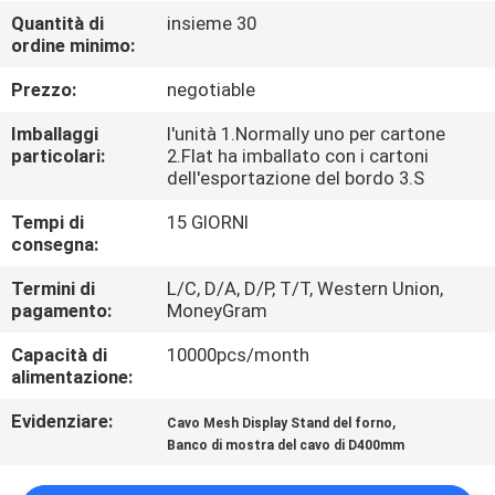
CONTROLLO
Quantità di
insieme 30
ordine minimo:
DI
QUALITÀ
Prezzo:
negotiable
Imballaggi
l'unità 1.Normally uno per cartone
CONTATTICI
particolari:
2.Flat ha imballato con i cartoni
dell'esportazione del bordo 3.S
Tempi di
15 GIORNI
NOTIZIE
consegna:
Termini di
L/C, D/A, D/P, T/T, Western Union,
CASI
pagamento:
MoneyGram
Capacità di
10000pcs/month
MAPPA
alimentazione:
DEL
Evidenziare:
,
Cavo Mesh Display Stand del forno
SITO
Banco di mostra del cavo di D400mm