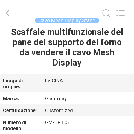
Foshan
Giantmay
Metal
Production
Co,Ltd..
Cavo Mesh Display Stand
All
Rights
Reserved.
Scaffale multifunzionale del
CASA
Developed
by
pane del supporto del forno
ECER
PRODOTTI
da vendere il cavo Mesh
Display
CIRCA
NOI
Luogo di
La CINA
origine:
GIRO
Marca:
Giantmay
DELLA
Certificazione:
Customized
FABBRICA
Numero di
GM-DR105
modello: