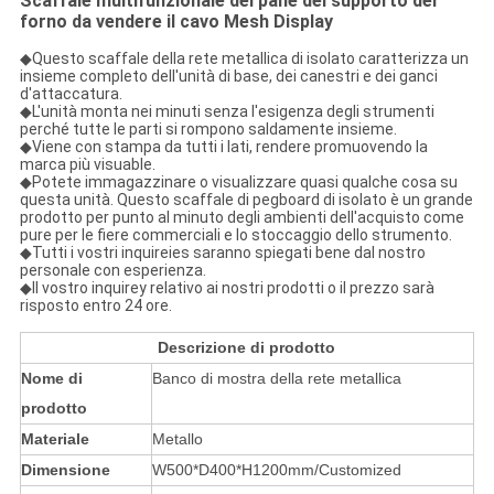
Scaffale multifunzionale del pane del supporto del
forno da vendere il cavo Mesh Display
◆
Questo scaffale della rete metallica di isolato caratterizza un
insieme completo dell'unità di base, dei canestri e dei ganci
d'attaccatura.
◆L'unità monta nei minuti senza l'esigenza degli strumenti
perché tutte le parti si rompono saldamente insieme.
◆Viene con stampa da tutti i lati, rendere promuovendo la
marca più visuable.
◆Potete immagazzinare o visualizzare quasi qualche cosa su
questa unità. Questo scaffale di pegboard di isolato è un grande
prodotto per punto al minuto degli ambienti dell'acquisto come
pure per le fiere commerciali e lo stoccaggio dello strumento.
◆Tutti i vostri inquireies saranno spiegati bene dal nostro
personale con esperienza.
◆Il vostro inquirey relativo ai nostri prodotti o il prezzo sarà
risposto entro 24 ore.
Descrizione di prodotto
Nome di
Banco di mostra della rete metallica
prodotto
Materiale
Metallo
Dimensione
W500*D400*H1200mm/Customized