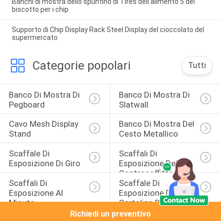
Banchi di mostra dello spuntino di Tires dell'alimento 5 del
biscotto per i chip
Supporto di Chip Display Rack Steel Display del cioccolato del
supermercato
Categorie popolari
Tutti
Banco Di Mostra Di 
Banco Di Mostra Di 
Pegboard
Slatwall
Cavo Mesh Display 
Banco Di Mostra Del 
Stand
Cesto Metallico
Scaffale Di 
Scaffali Di 
Esposizione Di Giro
Esposizione Del 
Controsoffitto
Scaffali Di 
Scaffale Di 
Esposizione Al 
Esposizione Della 
Minuto
Cartolina D'auguri
Richiedi un preventivo