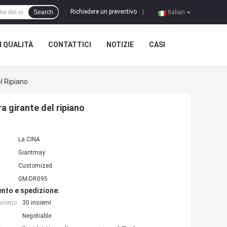
Richiedere un preventivo
Search
|
Italian
 QUALITÀ
CONTATTICI
NOTIZIE
CASI
l Ripiano
a girante del ripiano
La CINA
Giantmay
Customized
GM-DR095
nto e spedizione:
minimo:
30 insiemi
Negotiable