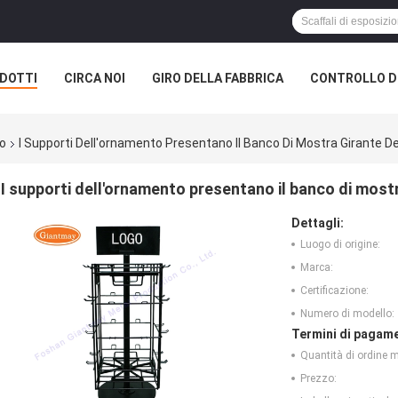
DOTTI
CIRCA NOI
GIRO DELLA FABBRICA
CONTROLLO DI
to
I Supporti Dell'ornamento Presentano Il Banco Di Mostra Girante De
I supporti dell'ornamento presentano il banco di mostr
Dettagli:
Luogo di origine:
Marca:
Certificazione:
Numero di modello:
Termini di pagame
Quantità di ordine 
Prezzo: