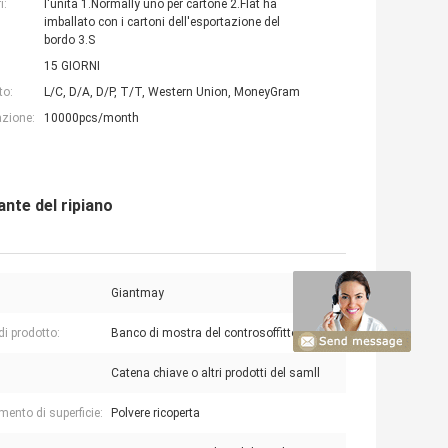
i:
l'unità 1.Normally uno per cartone 2.Flat ha
imballato con i cartoni dell'esportazione del
bordo 3.S
15 GIORNI
to:
L/C, D/A, D/P, T/T, Western Union, MoneyGram
azione:
10000pcs/month
ante del ripiano
Giantmay
i prodotto:
Banco di mostra del controsoffitto
Catena chiave o altri prodotti del samll
mento di superficie:
Polvere ricoperta