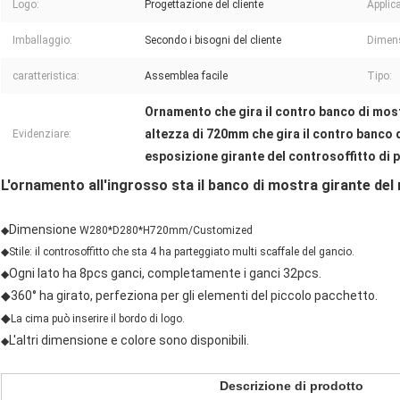
Logo:
Progettazione del cliente
Applic
Imballaggio:
Secondo i bisogni del cliente
Dimen
caratteristica:
Assemblea facile
Tipo:
Ornamento che gira il contro banco di mos
altezza di 720mm che gira il contro banco 
Evidenziare:
esposizione girante del controsoffitto di
L'ornamento all'ingrosso sta il banco di mostra girante del r
Dimensione
◆
W280*D280*H720mm/Customized
◆
Stile: il controsoffitto che sta 4 ha parteggiato multi scaffale del gancio.
Ogni lato ha 8pcs ganci, completamente i ganci 32pcs.
◆
◆360° ha girato, perfeziona per gli elementi del piccolo pacchetto.
◆
La cima può inserire il bordo di logo.
L'altri dimensione e colore sono disponibili.
◆
Descrizione di prodotto