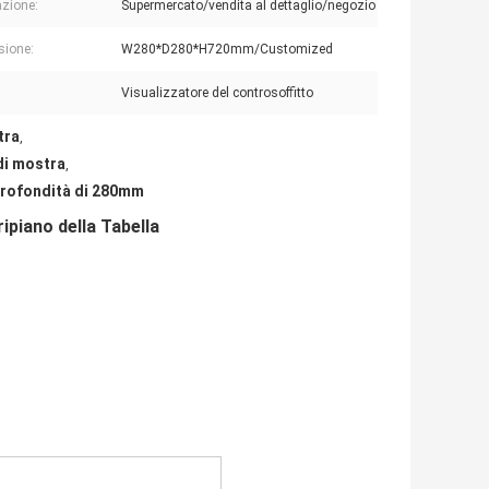
azione:
Supermercato/vendita al dettaglio/negozio
sione:
W280*D280*H720mm/Customized
Visualizzatore del controsoffitto
tra
,
di mostra
,
 profondità di 280mm
ipiano della Tabella