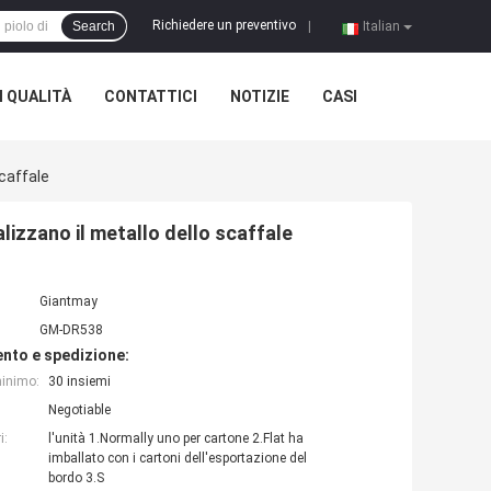
Richiedere un preventivo
Search
|
Italian
 QUALITÀ
CONTATTICI
NOTIZIE
CASI
Scaffale
alizzano il metallo dello scaffale
Giantmay
GM-DR538
nto e spedizione:
minimo:
30 insiemi
Negotiable
i:
l'unità 1.Normally uno per cartone 2.Flat ha
imballato con i cartoni dell'esportazione del
bordo 3.S