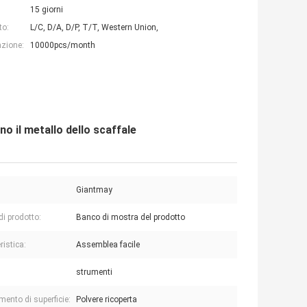
15 giorni
to:
L/C, D/A, D/P, T/T, Western Union,
azione:
10000pcs/month
no il metallo dello scaffale
Giantmay
i prodotto:
Banco di mostra del prodotto
ristica:
Assemblea facile
strumenti
mento di superficie:
Polvere ricoperta