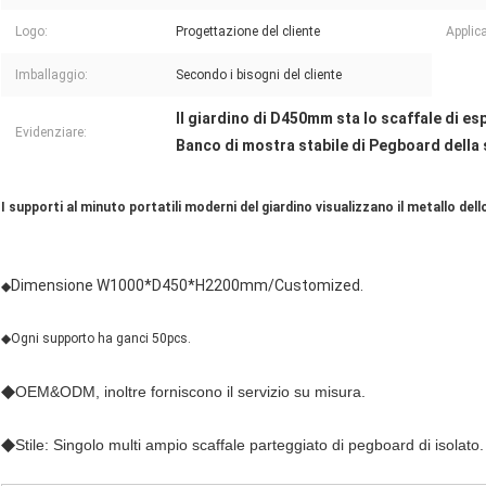
Logo:
Progettazione del cliente
Applic
Imballaggio:
Secondo i bisogni del cliente
Il giardino di D450mm sta lo scaffale di e
Evidenziare:
Banco di mostra stabile di Pegboard della 
I supporti al minuto portatili moderni del giardino visualizzano il metallo del
Dimensione W1000*D450*H2200mm/Customized.
◆
◆Ogni supporto ha ganci 50pcs.
◆
OEM&ODM, inoltre forniscono il servizio su misura.
◆
Stile: Singolo multi ampio scaffale parteggiato di pegboard di isolato.