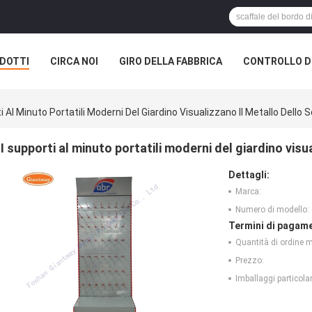
DOTTI
CIRCA NOI
GIRO DELLA FABBRICA
CONTROLLO DI
i Al Minuto Portatili Moderni Del Giardino Visualizzano Il Metallo Dello 
I supporti al minuto portatili moderni del giardino visu
Dettagli:
Marca:
Numero di modello:
Termini di pagame
Quantità di ordine 
Prezzo:
Imballaggi particolar