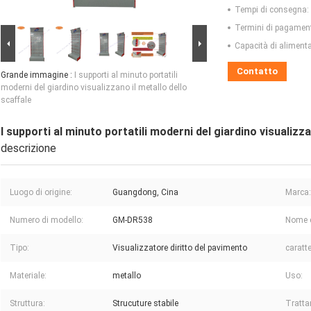
Tempi di consegna:
Termini di pagamen
Capacità di aliment
Contatto
Grande immagine :
I supporti al minuto portatili
moderni del giardino visualizzano il metallo dello
scaffale
I supporti al minuto portatili moderni del giardino visualizza
descrizione
Luogo di origine:
Guangdong, Cina
Marca:
Numero di modello:
GM-DR538
Nome d
Tipo:
Visualizzatore diritto del pavimento
caratte
Materiale:
metallo
Uso:
Struttura:
Strucuture stabile
Tratta