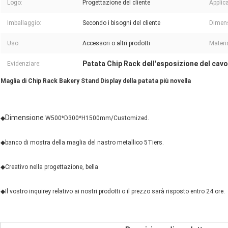
Logo:
Progettazione del cliente
Applic
Imballaggio:
Secondo i bisogni del cliente
Dimen
Uso:
Accessori o altri prodotti
Materi
Patata Chip Rack dell'esposizione del cavo
Evidenziare:
Maglia di Chip Rack Bakery Stand Display della patata più novella
Dimensione
◆
W500*D300*H1500mm/Customized.
◆banco di mostra della maglia del nastro metallico 5Tiers.
◆Creativo nella progettazione, bella
◆Il vostro inquirey relativo ai nostri prodotti o il prezzo sarà risposto entro 24 ore.