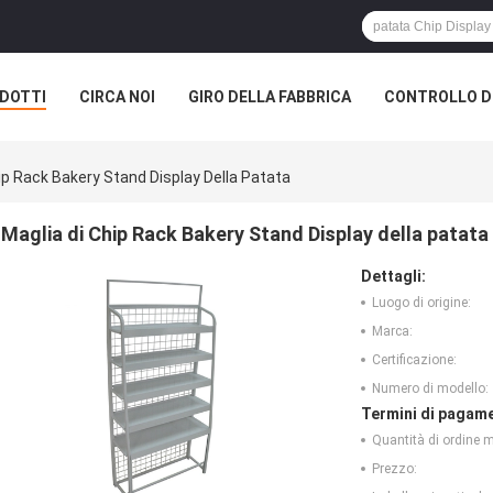
DOTTI
CIRCA NOI
GIRO DELLA FABBRICA
CONTROLLO DI
ip Rack Bakery Stand Display Della Patata
Maglia di Chip Rack Bakery Stand Display della patata
Dettagli:
Luogo di origine:
Marca:
Certificazione:
Numero di modello:
Termini di pagame
Quantità di ordine 
Prezzo: