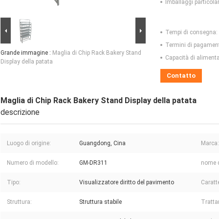
Imballaggi particolar
Tempi di consegna:
Termini di pagamen
Grande immagine :
Maglia di Chip Rack Bakery Stand
Capacità di aliment
Display della patata
Contatto
Maglia di Chip Rack Bakery Stand Display della patata
descrizione
Luogo di origine:
Guangdong, Cina
Marca:
Numero di modello:
GM-DR311
nome d
Tipo:
Visualizzatore diritto del pavimento
Caratte
Struttura:
Struttura stabile
Tratta