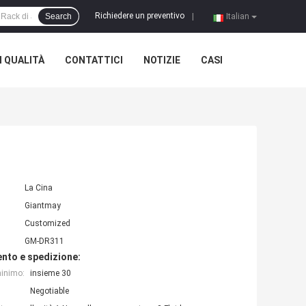
Richiedere un preventivo
Search
|
Italian
 QUALITÀ
CONTATTICI
NOTIZIE
CASI
La Cina
Giantmay
Customized
GM-DR311
nto e spedizione:
minimo:
insieme 30
Negotiable