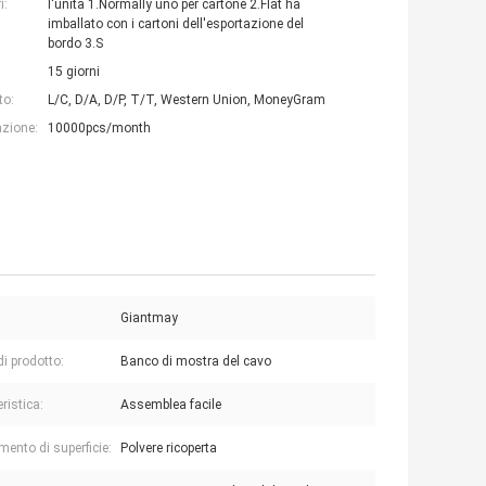
i:
l'unità 1.Normally uno per cartone 2.Flat ha
imballato con i cartoni dell'esportazione del
bordo 3.S
15 giorni
to:
L/C, D/A, D/P, T/T, Western Union, MoneyGram
azione:
10000pcs/month
Giantmay
i prodotto:
Banco di mostra del cavo
ristica:
Assemblea facile
mento di superficie:
Polvere ricoperta