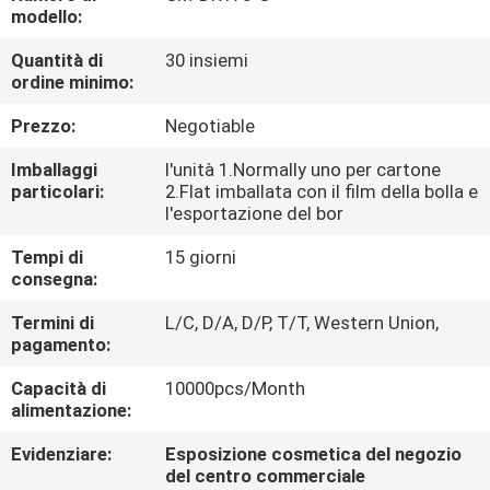
CONTROLLO
modello:
DI
Quantità di
30 insiemi
ordine minimo:
QUALITÀ
Prezzo:
Negotiable
CONTATTICI
Imballaggi
l'unità 1.Normally uno per cartone
particolari:
2.Flat imballata con il film della bolla e
l'esportazione del bor
NOTIZIE
Tempi di
15 giorni
consegna:
CASI
Termini di
L/C, D/A, D/P, T/T, Western Union,
pagamento:
Capacità di
10000pcs/Month
alimentazione:
Evidenziare:
Esposizione cosmetica del negozio
del centro commerciale