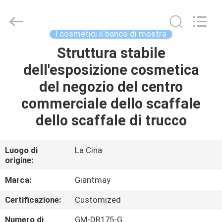
di
mostra
di
Pegboard
fornitore.
I cosmetici il banco di mostra
Copyright
©
2020
Struttura stabile
CASA
-
2022
dell'esposizione cosmetica
fsgiantmay.com.
All
Rights
PRODOTTI
del negozio del centro
Reserved.
commerciale dello scaffale
CIRCA
dello scaffale di trucco
NOI
Luogo di
La Cina
origine:
GIRO
DELLA
Marca:
Giantmay
FABBRICA
Certificazione:
Customized
Numero di
GM-DR175-G