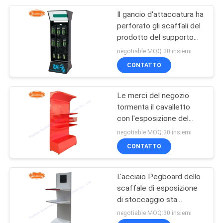
Il gancio d'attaccatura ha
14
perforato gli scaffali del
Scaffale di
prodotto del supporto
visualizza lo scaffale del
negotiable MOQ:30 insiemi
esposizione dell'olio
deposito
CONTATTO
di motore
Le merci del negozio
tormenta il cavalletto
con l'esposizione del
18
metallo dei canestri
negotiable MOQ:30 insiemi
Scaffale
CONTATTO
automobilistico
L'acciaio Pegboard dello
della batteria
scaffale di esposizione
di stoccaggio sta
Expositor
negotiable MOQ:30 insiemi