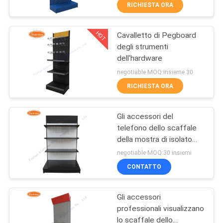
CONTROLLO
RICHIESTA ORA
DI
HOT
Cavalletto di Pegboard
QUALITÀ
59
degli strumenti
dell'hardware
Cavo Mesh Display
CONTATTICI
negotiable MOQ:insieme 30
Stand
RICHIESTA ORA
NOTIZIE
Gli accessori del
telefono dello scaffale
CASI
della mostra di isolato
16
stanno lo scaffale di
negotiable MOQ:30 insiemi
esposizione della
MAPPA
Banco di mostra del
CONTATTO
pavimentazione
DEL
cesto metallico
Gli accessori
SITO
professionali visualizzano
lo scaffale dello