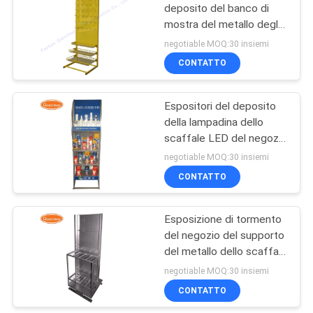
deposito del banco di
mostra del metallo degli
38
strumenti dell'hardware
negotiable MOQ:30 insiemi
di Expositor
Scaffali di
CONTATTO
esposizione al
Espositori del deposito
minuto
della lampadina dello
scaffale LED del negozio
per le vendite al dettaglio
negotiable MOQ:30 insiemi
CONTATTO
14
Scaffale di
Esposizione di tormento
del negozio del supporto
esposizione della
del metallo dello scaffale
cartolina d'auguri
in serie dell'alimento della
negotiable MOQ:30 insiemi
vendita al dettaglio
CONTATTO
chiara