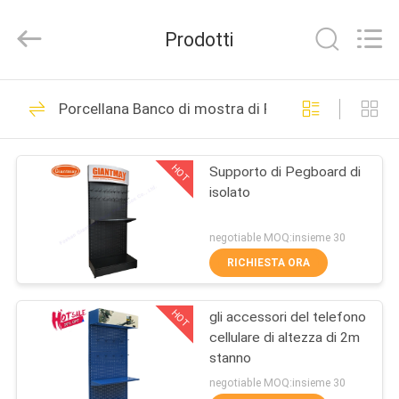
Foshan
Giantmay
Metal
Prodotti
Production
Co,Ltd..
All
Rights
CASA
Reserved.
108
Developed
Porcellana Banco di mostra di Pegboard
by
Banco di mostra di
ECER
PRODOTTI
Pegboard
HOT
Supporto di Pegboard di
isolato
CIRCA
NOI
negotiable MOQ:insieme 30
RICHIESTA ORA
28
GIRO
Banco di mostra di
HOT
gli accessori del telefono
DELLA
cellulare di altezza di 2m
FABBRICA
Slatwall
stanno
negotiable MOQ:insieme 30