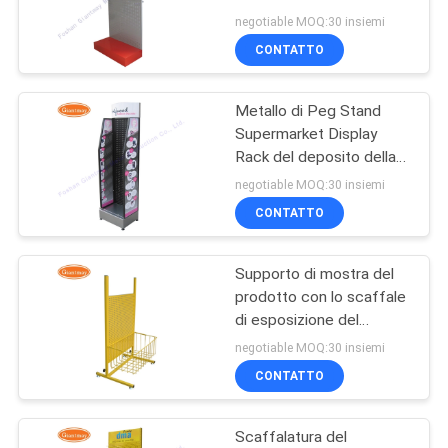
PRIVACY
strumento del metallo
negotiable MOQ:30 insiemi
del supporto di
POLICY
CONTATTO
Pegboards
22
Scaffale di
Metallo di Peg Stand
Supermarket Display
esposizione di giro
Rack del deposito della
drogheria
negotiable MOQ:30 insiemi
CONTATTO
Supporto di mostra del
42
prodotto con lo scaffale
Scaffali di
di esposizione del
metallo di Pegboard del
negotiable MOQ:30 insiemi
esposizione del
canestro
CONTATTO
controsoffitto
Scaffalatura del